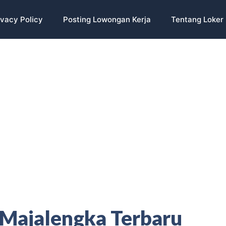
ivacy Policy
Posting Lowongan Kerja
Tentang Loker 
i Majalengka Terbaru